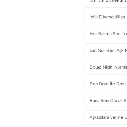
İlim İlim Bilmektir 2
İçtik Elhamdulillah
Hor Bakma Sen To
Gel Gör Beni Aşk 
Dolap Niçin İnilersi
Ben Dost İle Dos
Bana Seni Gerek S
Aşksızlara verme 