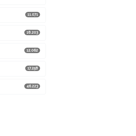
11.071
18.203
12.062
17.258
46.223