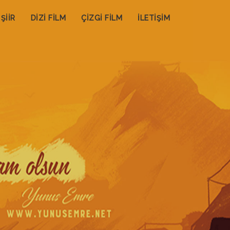
ŞİİR
DİZİ FİLM
ÇİZGİ FİLM
İLETİŞİM