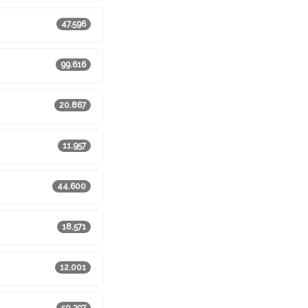
47.596
99.616
20.867
11.957
44.600
18.571
12.001