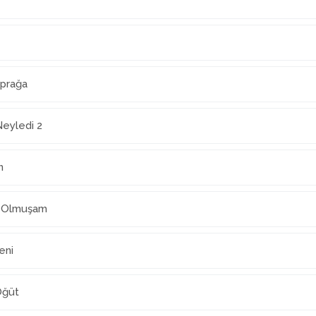
prağa
Neyledi 2
n
t Olmuşam
eni
Öğüt