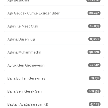
Aşk Bezirganı
104.762
Aşk Gelicek Cümle Eksikler Biter
80.497
Aşkın İle Mest Olalı
82.033
Aşkına Düşen Kişi
83.221
Aşkına Muhammed'in
90.628
Ayruk Geri Gelmeyesin
47.642
Bana Bu Ten Gerekmez
69.731
Bana Seni Gerek Seni
669.353
Baştan Ayağa Yareyim (2)
53.143