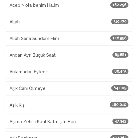
Acep N'ola benim Halim
182.296
Allah
310.579
Allah Sana Sundum Elim
148.596
Andan Ayrı Buçuk Saat
69.681
Anlamadan Eyledik
89.495
Aşık Canı Ölmeye
84.009
Aşık Kişi
180.010
Aşıma Zehr-i Katil Katmışım Ben
47.942