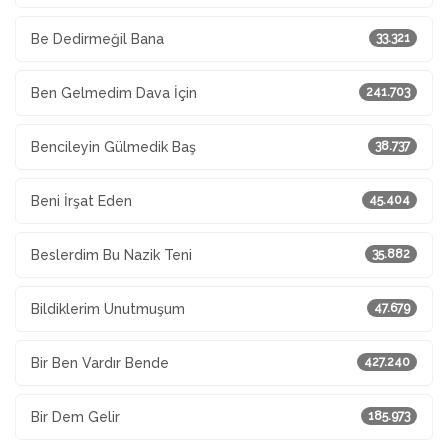
Be Dedirmeğil Bana
33.321
Ben Gelmedim Dava İçin
241.703
Bencileyin Gülmedik Baş
38.737
Beni İrşat Eden
45.404
Beslerdim Bu Nazik Teni
35.882
Bildiklerim Unutmuşum
47.679
Bir Ben Vardır Bende
427.240
Bir Dem Gelir
185.973