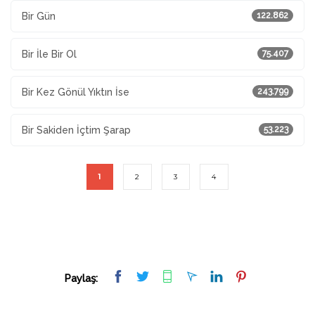
Bir Gün
122.862
Bir İle Bir Ol
75.407
Bir Kez Gönül Yıktın İse
243.799
Bir Sakiden İçtim Şarap
53.223
1
2
3
4
Paylaş: