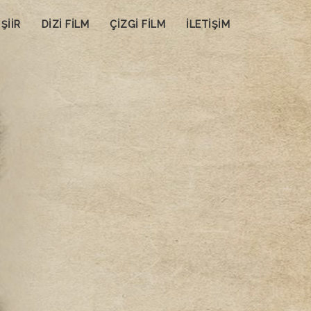
ŞİİR
DİZİ FİLM
ÇİZGİ FİLM
İLETİŞİM