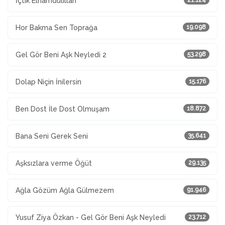
İçtik Elhamdulillah
21.124
Hor Bakma Sen Toprağa
19.098
Gel Gör Beni Aşk Neyledi 2
53.298
Dolap Niçin İnilersin
15.176
Ben Dost İle Dost Olmuşam
18.872
Bana Seni Gerek Seni
35.641
Aşksızlara verme Öğüt
29.135
Ağla Gözüm Ağla Gülmezem
91.946
Yusuf Ziya Özkan - Gel Gör Beni Aşk Neyledi
23.712