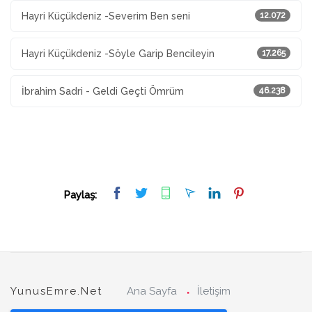
Hayri Küçükdeniz -Severim Ben seni
12.072
Hayri Küçükdeniz -Söyle Garip Bencileyin
17.265
İbrahim Sadri - Geldi Geçti Ömrüm
46.238
Paylaş:
YunusEmre.Net
Ana Sayfa
İletişim